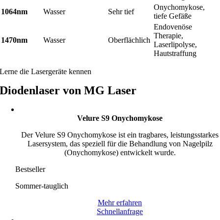
Onychomykose,
1064nm
Wasser
Sehr tief
tiefe Gefäße
Endovenöse
Therapie,
1470nm
Wasser
Oberflächlich
Laserlipolyse,
Hautstraffung
Lerne die Lasergeräte kennen
Diodenlaser von MG Laser
Velure S9 Onychomykose
Der Velure S9 Onychomykose ist ein tragbares, leistungsstarkes
Lasersystem, das speziell für die Behandlung von Nagelpilz
(Onychomykose) entwickelt wurde.
Bestseller
Sommer-tauglich
Mehr erfahren
Schnellanfrage