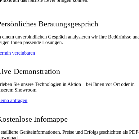
Praxis auf das nächste Level bringen können.
Persönliches Beratungsgespräch
n einem unverbindlichen Gespräch analysieren wir Ihre Bedürfnisse un
eigen Ihnen passende Lösungen.
ermin vereinbaren
Live-Demonstration
rleben Sie unsere Technologien in Aktion – bei Ihnen vor Ort oder in
nserem Showroom.
emo anfragen
Kostenlose Infomappe
etaillierte Geräteinformationen, Preise und Erfolgsgeschichten als PDF
ownload.