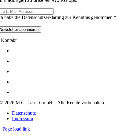
Einladungen zu unseren Workshops.
ch habe die Datenschutzerklärung zur Kenntnis genommen
*
Newsletter abonnieren
Kontakt
+49 (0)7232-364396
+49 (0)7232-364433
+49 (0)170-2960684
info@mg-laser.de
Hadrianstrasse 1,
75196 Remchingen
© 2026 M.G. Laser GmbH – Alle Rechte vorbehalten.
Datenschutz
Impressum
Page load link
Go