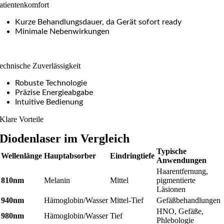
atientenkomfort
Kurze Behandlungsdauer, da Gerät sofort ready
Minimale Nebenwirkungen
echnische Zuverlässigkeit
Robuste Technologie
Präzise Energieabgabe
Intuitive Bedienung
Klare Vorteile
Diodenlaser im Vergleich
Typische
Wellenlänge
Hauptabsorber
Eindringtiefe
Anwendungen
Haarentfernung,
810nm
Melanin
Mittel
pigmentierte
Läsionen
940nm
Hämoglobin/Wasser
Mittel-Tief
Gefäßbehandlungen
HNO, Gefäße,
980nm
Hämoglobin/Wasser
Tief
Phlebologie