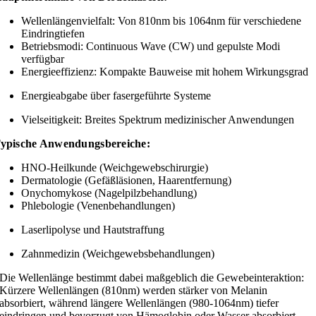
Wellenlängenvielfalt: Von 810nm bis 1064nm für verschiedene
Eindringtiefen
Betriebsmodi: Continuous Wave (CW) und gepulste Modi
verfügbar
Energieeffizienz: Kompakte Bauweise mit hohem Wirkungsgrad
Energieabgabe über fasergeführte Systeme
Vielseitigkeit: Breites Spektrum medizinischer Anwendungen
ypische Anwendungsbereiche:
HNO-Heilkunde (Weichgewebschirurgie)
Dermatologie (Gefäßläsionen, Haarentfernung)
Onychomykose (Nagelpilzbehandlung)
Phlebologie (Venenbehandlungen)
Laserlipolyse und Hautstraffung
Zahnmedizin (Weichgewebsbehandlungen)
Die Wellenlänge bestimmt dabei maßgeblich die Gewebeinteraktion:
Kürzere Wellenlängen (810nm) werden stärker von Melanin
absorbiert, während längere Wellenlängen (980-1064nm) tiefer
eindringen und bevorzugt von Hämoglobin oder Wasser absorbiert