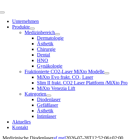
Skip
to
Toggle
content
Navigation
Unternehmen
Produkte
Medizinbereich
Dermatologie
Ästhetik
Chirurgie
Dental
HNO
Gynäkologie
Fraktionierte CO2-Laser MiXto Modelle
MiXto Evo frakt. CO₂ Laser
Slim II frakt. CO2 Laser Plattform /MiXto Pro
MiXto Venezia Lift
Kategorien
Diodenlaser
Gefäßlaser
Ästhetik
Intimlaser
Aktuelles
Kontakt
Medizinische Diodenlaser
af.mgl
2026-07-28T12:52:06+02:00