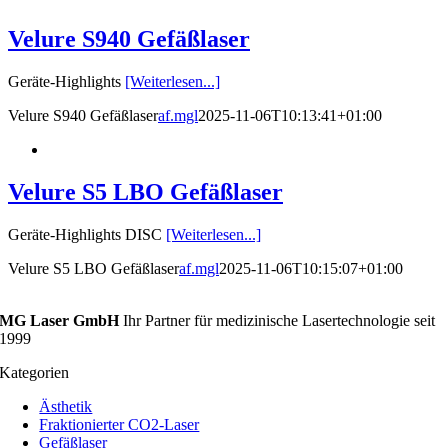
Velure S940 Gefäßlaser
Geräte-Highlights
[Weiterlesen...]
Velure S940 Gefäßlaser
af.mgl
2025-11-06T10:13:41+01:00
Velure S5 LBO Gefäßlaser
Geräte-Highlights DISC
[Weiterlesen...]
Velure S5 LBO Gefäßlaser
af.mgl
2025-11-06T10:15:07+01:00
MG Laser GmbH
Ihr Partner für medizinische Lasertechnologie seit
1999
Kategorien
Ästhetik
Fraktionierter CO2-Laser
Gefäßlaser