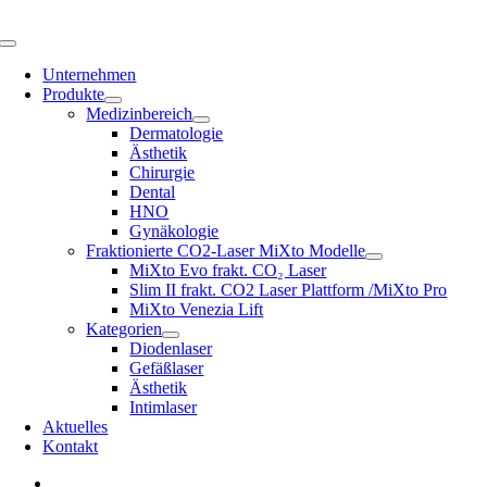
Skip
to
Toggle
content
Navigation
Unternehmen
Produkte
Medizinbereich
Dermatologie
Ästhetik
Chirurgie
Dental
HNO
Gynäkologie
Fraktionierte CO2-Laser MiXto Modelle
MiXto Evo frakt. CO₂ Laser
Slim II frakt. CO2 Laser Plattform /MiXto Pro
MiXto Venezia Lift
Kategorien
Diodenlaser
Gefäßlaser
Ästhetik
Intimlaser
Aktuelles
Kontakt