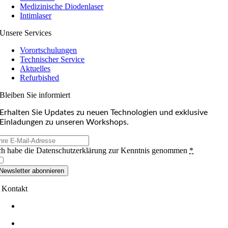
Medizinische Diodenlaser
Intimlaser
Unsere Services
Vorortschulungen
Technischer Service
Aktuelles
Refurbished
Bleiben Sie informiert
Erhalten Sie Updates zu neuen Technologien und exklusive
Einladungen zu unseren Workshops.
ch habe die Datenschutzerklärung zur Kenntnis genommen
*
Newsletter abonnieren
Kontakt
+49 (0)7232-364396
+49 (0)7232-364433