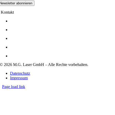
Newsletter abonnieren
Kontakt
+49 (0)7232-364396
+49 (0)7232-364433
+49 (0)170-2960684
info@mg-laser.de
Hadrianstrasse 1,
75196 Remchingen
© 2026 M.G. Laser GmbH – Alle Rechte vorbehalten.
Datenschutz
Impressum
Page load link
Go
to
Top