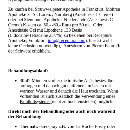
Zu kaufen bei Struwwelpeter Apotheke in Frankfurt, Mohren
Apotheke zu St. Lorenz, Nürnberg (Anesthesis L Creme)
oder bei Steunpunt Apotheke, Niederlande (Anesthesis C
Creme) Kosten ca. 50,- -60,- Euro pro 50 ml. Oder
Anesthäsie Gel mit Lipothene 133 Basis
(Lidocaine/Tetracaine 23/7%) zu beziehen bei Receptura
Apotheke, Frankfurt,
info@receptura.com
), hier ist wohl
keine Occlusion notwendig), Anesderm von Pierrre Fabre (In
der Schweiz erhältlich).
Behandlungsablauf:
30-45 Minuten vorher die topische Anästhesiesalbe
auftragen und danach gut entfernen am besten mit
warmen Wasser und danach die Haut trocknen. Wenn
vorhanden ist auch zusätzlich die Verwendung eines
Kühlluftsystems
(nicht zu hoch einstellen) möglich.
Direkt nach der Behandlung oder auch noch während
der Behandlung:
Thermalwasserspray z.B. von La Roche-Posay oder