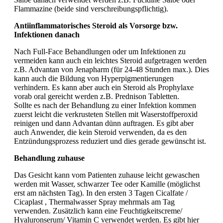
Flammazine (beide sind verschreibungspflichtig).
Antiinflammatorisches Steroid als Vorsorge bzw.
Infektionen danach
Nach Full-Face Behandlungen oder um Infektionen zu
vermeiden kann auch ein leichtes Steroid aufgetragen werden
z.B. Advantan von Jenapharm (für 24-48 Stunden max.). Dies
kann auch die Bildung von Hyperpigmentierungen
verhindern. Es kann aber auch ein Steroid als Prophylaxe
vorab oral gereicht werden z.B. Prednison Tabletten.
Sollte es nach der Behandlung zu einer Infektion kommen
zuerst leicht die verkrusteten Stellen mit Waserstoffperoxid
reinigen und dann Advantan dünn auftragen. Es gibt aber
auch Anwender, die kein Steroid verwenden, da es den
Entzündungsprozess reduziert und dies gerade gewünscht ist.
Behandlung zuhause
Das Gesicht kann vom Patienten zuhause leicht gewaschen
werden mit Wasser, schwarzer Tee oder Kamille (möglichst
erst am nächsten Tag). In den ersten 3 Tagen Cicalfate /
Cicaplast , Thermalwasser Spray mehrmals am Tag
verwenden. Zusätzlich kann eine Feuchtigkeitscreme/
Hyaluronserum/ Vitamin C verwendet werden. Es gibt hier