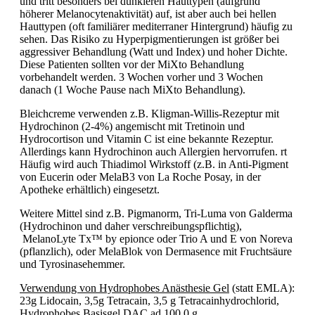
und tritt besonders bei dunkleren Hauttypen (aufgrund
höherer Melanocytenaktivität) auf, ist aber auch bei hellen
Hauttypen (oft familiärer mediterraner Hintergrund) häufig zu
sehen. Das Risiko zu Hyperpigmentierungen ist größer bei
aggressiver Behandlung (Watt und Index) und hoher Dichte.
Diese Patienten sollten vor der MiXto Behandlung
vorbehandelt werden. 3 Wochen vorher und 3 Wochen
danach (1 Woche Pause nach MiXto Behandlung).
Bleichcreme verwenden z.B. Kligman-Willis-Rezeptur mit
Hydrochinon (2-4%) angemischt mit Tretinoin und
Hydrocortison und Vitamin C ist eine bekannte Rezeptur.
Allerdings kann Hydrochinon auch Allergien hervorrufen. rt
Häufig wird auch Thiadimol Wirkstoff (z.B. in Anti-Pigment
von Eucerin oder MelaB3 von La Roche Posay, in der
Apotheke erhältlich) eingesetzt.
Weitere Mittel sind z.B. Pigmanorm, Tri-Luma von Galderma
(Hydrochinon und daher verschreibungspflichtig),
MelanoLyte Tx™ by epionce oder Trio A und E von Noreva
(pflanzlich), oder MelaBlok von Dermasence mit Fruchtsäure
und Tyrosinasehemmer.
Verwendung von Hydrophobes Anästhesie Gel
(statt EMLA):
23g Lidocain, 3,5g Tetracain, 3,5 g Tetracainhydrochlorid,
Hydrophobes Basisgel DAC ad 100,0 g