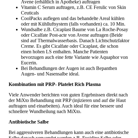
Avene (erhältlich in Apotheke) auftragen
Vitamin C Serum auftragen, z.B. CE Ferulic von Skin
Ceuticals
CoolPacks auflegen und das behandelte Areal kühlen
oder mit Kühlluftsystem (falls vorhanden) ca. 10 Min.
Wundsalbe z.B. Cicaplast Baume von La Roche-Posay
oder Cicalfate Post-acte von Avene auftragen (Beide
sind auf Thermalwasserbasis. Danach Lichtschutzfaktor
Creme. Es gibt Cicalfate oder Cicaplast, die schon
einen hohen LS enthalten. Manche Patienten
bevorzugen auch eine fette Variante wie Aquaphor von
Eucerin.
Bei Behandlungen der Augen ist auch Bepanthen
Augen- und Nasensalbe ideal.
Kombination mit PRP- Platelet Rich Plasma
Viele Anwender berichten von guten Ergebnissen direkt nach
der MiXto Behandlung mit PRP (injizieren und auf die Haut
auftragen und einarbeiten). Auch ideal für eine bessere und
schnellere Wundheilung nach MiXto.
Antibiotische Salbe
Bei aggressiveren Behandlungen kann auch eine antibiotische
Salbe danach verwendet werden z.B. Fucidine Salbe oder