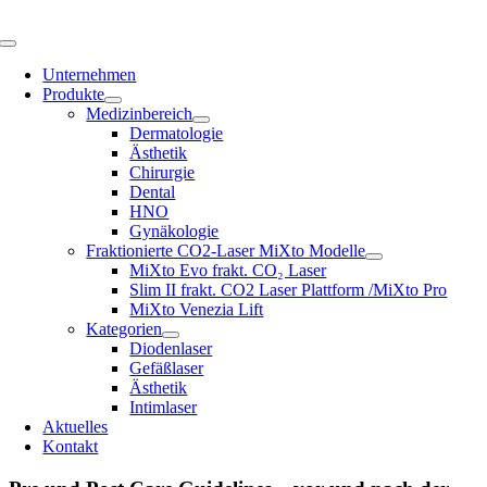
Skip
to
Toggle
content
Navigation
Unternehmen
Produkte
Medizinbereich
Dermatologie
Ästhetik
Chirurgie
Dental
HNO
Gynäkologie
Fraktionierte CO2-Laser MiXto Modelle
MiXto Evo frakt. CO₂ Laser
Slim II frakt. CO2 Laser Plattform /MiXto Pro
MiXto Venezia Lift
Kategorien
Diodenlaser
Gefäßlaser
Ästhetik
Intimlaser
Aktuelles
Kontakt