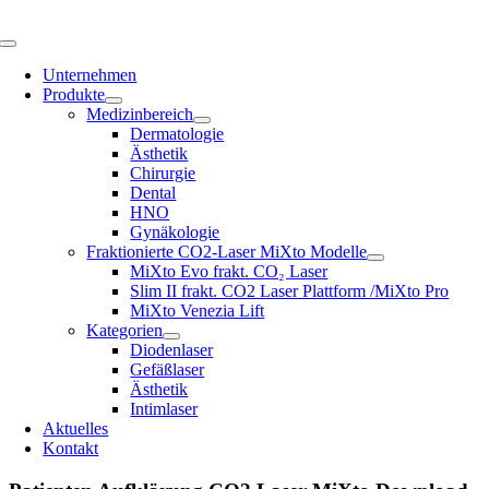
Skip
to
Toggle
content
Navigation
Unternehmen
Produkte
Medizinbereich
Dermatologie
Ästhetik
Chirurgie
Dental
HNO
Gynäkologie
Fraktionierte CO2-Laser MiXto Modelle
MiXto Evo frakt. CO₂ Laser
Slim II frakt. CO2 Laser Plattform /MiXto Pro
MiXto Venezia Lift
Kategorien
Diodenlaser
Gefäßlaser
Ästhetik
Intimlaser
Aktuelles
Kontakt