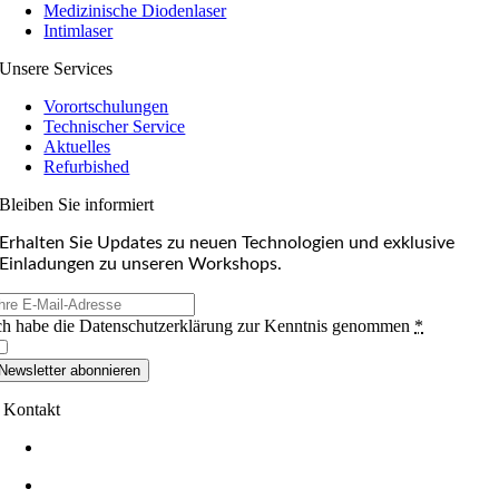
Medizinische Diodenlaser
Intimlaser
Unsere Services
Vorortschulungen
Technischer Service
Aktuelles
Refurbished
Bleiben Sie informiert
Erhalten Sie Updates zu neuen Technologien und exklusive
Einladungen zu unseren Workshops.
ch habe die Datenschutzerklärung zur Kenntnis genommen
*
Newsletter abonnieren
Kontakt
+49 (0)7232-364396
+49 (0)7232-364433